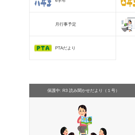
6学年
月行事予定
PTAだより
保護中: R3 読み聞かせだより（１号）