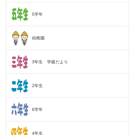
5学年
幼稚園
3年生 学級だより
2年生
6学年
4年生