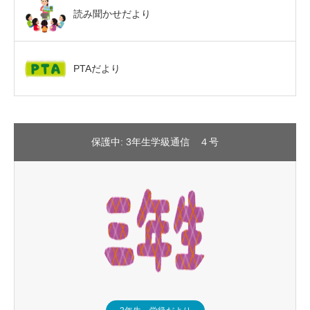
読み聞かせだより
PTAだより
保護中: 3年生学級通信 ４号