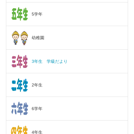
5学年
幼稚園
3年生 学級だより
2年生
6学年
4年生