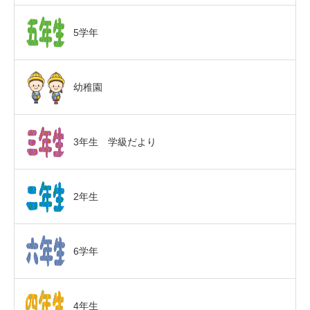
5学年
幼稚園
3年生 学級だより
2年生
6学年
4年生